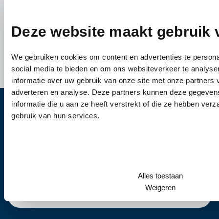
Deze website maakt gebruik 
We gebruiken cookies om content en advertenties te persona
social media te bieden en om ons websiteverkeer te analyse
informatie over uw gebruik van onze site met onze partners 
adverteren en analyse. Deze partners kunnen deze gegeve
informatie die u aan ze heeft verstrekt of die ze hebben ver
Heb je vragen?
gebruik van hun services.
Bel ons
0344-612976
Wanneer u vragen heeft of een afspraak wil
maken, dan kunt u vrijblijvend contact met ons
Alles toestaan
Weigeren
opnemen.