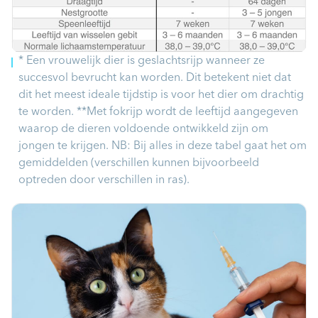
* Een vrouwelijk dier is geslachtsrijp wanneer ze
succesvol bevrucht kan worden. Dit betekent niet dat
dit het meest ideale tijdstip is voor het dier om drachtig
te worden. **Met fokrijp wordt de leeftijd aangegeven
waarop de dieren voldoende ontwikkeld zijn om
jongen te krijgen. NB: Bij alles in deze tabel gaat het om
gemiddelden (verschillen kunnen bijvoorbeeld
optreden door verschillen in ras).