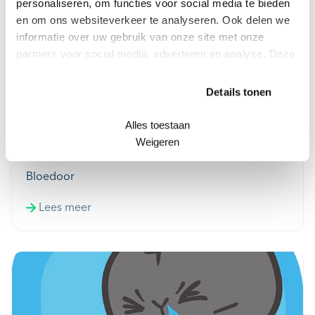
personaliseren, om functies voor social media te bieden
en om ons websiteverkeer te analyseren. Ook delen we
informatie over uw gebruik van onze site met onze
partners voor social media, adverteren en analyse. Deze
partners kunnen deze gegevens combineren met andere
informatie die u aan ze heeft verstrekt of die ze hebben
Details tonen
verzameld op basis van uw gebruik van hun services.
Alles toestaan
Weigeren
Bloedoor
Lees meer