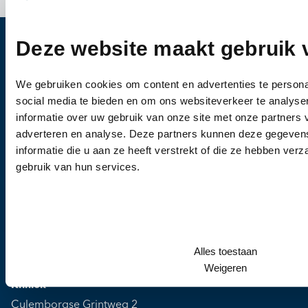
Deze website maakt gebruik 
Heb je vragen?
We gebruiken cookies om content en advertenties te persona
Bel ons
0344-612976
social media te bieden en om ons websiteverkeer te analyse
Wanneer u vragen heeft of een afspraak wil
informatie over uw gebruik van onze site met onze partners 
adverteren en analyse. Deze partners kunnen deze gegeve
maken, dan kunt u vrijblijvend contact met ons
informatie die u aan ze heeft verstrekt of die ze hebben ver
opnemen.
gebruik van hun services.
Alles toestaan
Weigeren
Kliniek
Culemborgse Grintweg 2