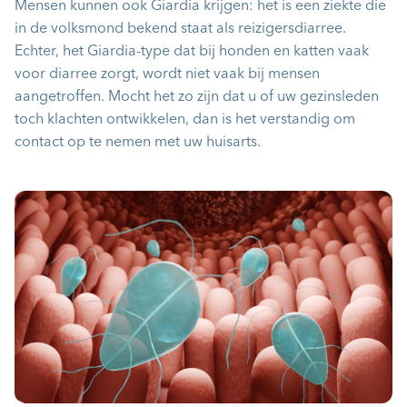
Mensen kunnen ook Giardia krijgen: het is een ziekte die
in de volksmond bekend staat als reizigersdiarree.
Echter, het Giardia-type dat bij honden en katten vaak
voor diarree zorgt, wordt niet vaak bij mensen
aangetroffen. Mocht het zo zijn dat u of uw gezinsleden
toch klachten ontwikkelen, dan is het verstandig om
contact op te nemen met uw huisarts.