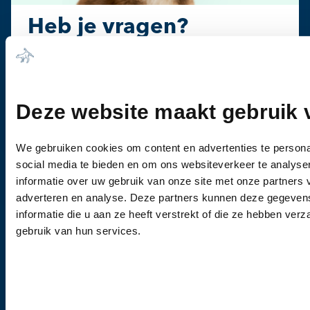
Heb je vragen?
Bel ons
0344-612976
Wanneer u vragen heeft of een afspraak wil
Deze website maakt gebruik 
maken, dan kunt u vrijblijvend contact met ons
opnemen.
We gebruiken cookies om content en advertenties te persona
social media te bieden en om ons websiteverkeer te analyse
informatie over uw gebruik van onze site met onze partners 
adverteren en analyse. Deze partners kunnen deze gegeve
informatie die u aan ze heeft verstrekt of die ze hebben ver
gebruik van hun services.
Kliniek
Culemborgse Grintweg 2
4003 CJ Tiel