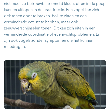
niet meer zo betrouwbaar omdat kleurstoffen in de poep
kunnen uitlopen in de uraatfractie. Een vogel kan zich
ziek tonen door te braken, bol te zitten en een
verminderde eetlust te hebben, maar ook
zenuwverschijnselen tonen. Dit kan zich uiten in een
verminderde coördinatie of evenwichtsproblemen. Er
zijn ook vogels zonder symptomen die het kunnen
meedragen.