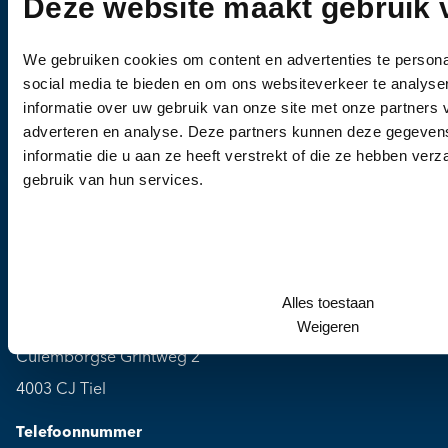
Deze website maakt gebruik 
Bel ons
0344-612976
We gebruiken cookies om content en advertenties te persona
Wanneer u vragen heeft of een afspraak wil
social media te bieden en om ons websiteverkeer te analyse
informatie over uw gebruik van onze site met onze partners 
maken, dan kunt u vrijblijvend contact met ons
adverteren en analyse. Deze partners kunnen deze gegeve
opnemen.
informatie die u aan ze heeft verstrekt of die ze hebben ver
gebruik van hun services.
Alles toestaan
Weigeren
Kliniek
Culemborgse Grintweg 2
4003 CJ Tiel
Telefoonnummer