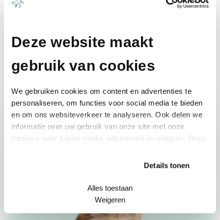
Deze website maakt
gebruik van cookies
We gebruiken cookies om content en advertenties te
personaliseren, om functies voor social media te bieden
en om ons websiteverkeer te analyseren. Ook delen we
informatie over uw gebruik van onze site met onze
partners voor social media, adverteren en analyse. Deze
partners kunnen deze gegevens combineren met andere
informatie die u aan ze heeft verstrekt of die ze hebben
Details tonen
verzameld op basis van uw gebruik van hun services.
Alles toestaan
Weigeren