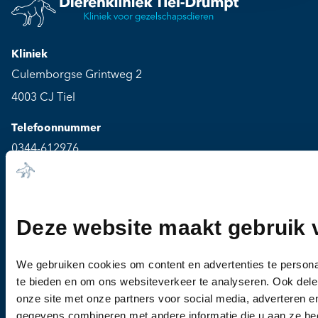
Kliniek
Culemborgse Grintweg 2
4003 CJ Tiel
Telefoonnummer
0344-612976
Bel ons voor een afspraak
Openingstijden
Deze website maakt gebruik 
Maandag t/m vrijdag: 08:00 - 19:30
Zaterdag t/m zondag: Gesloten
We gebruiken cookies om content en advertenties te persona
te bieden en om ons websiteverkeer te analyseren. Ook dele
Pagina's
onze site met onze partners voor social media, adverteren 
Dieren
gegevens combineren met andere informatie die u aan ze hee