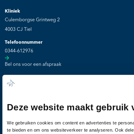
Kliniek
Culemborgse Grintweg 2
4003 CJ Tiel
Telefoonnummer
0344-612976
Bel ons voor een afspraak
Openingstijden
Maandag t/m vrijdag: 08:00 - 19:30
Zaterdag t/m zondag: Gesloten
Deze website maakt gebruik 
Pagina's
Dieren
We gebruiken cookies om content en advertenties te persona
Ziekten
te bieden en om ons websiteverkeer te analyseren. Ook dele