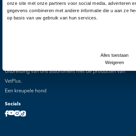
Medicijnen
onze site met onze partners voor social media, adverteren 
gegevens combineren met andere informatie die u aan ze hee
Blog
op basis van uw gebruik van hun services.
Over ons
Contact
Laatste blogberichten
Hondenziekte (canine distemper) vastgesteld in
Alles toestaan
omgeving Utrecht en Nijmegen
Weigeren
Uitbreiding van ons assortiment met de producten van
VetPlus.
Een kreupele hond
Socials