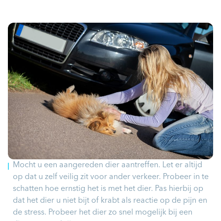
Mocht u een aangereden dier aantreffen. Let er altijd
op dat u zelf veilig zit voor ander verkeer. Probeer in te
schatten hoe ernstig het is met het dier. Pas hierbij op
dat het dier u niet bijt of krabt als reactie op de pijn en
de stress. Probeer het dier zo snel mogelijk bij een