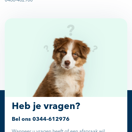
0488-482900
Heb je vragen?
Bel ons
0344-612976
Wanneer u vragen heeft of een afspraak wil