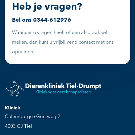
Heb je vragen?
Bel ons
0344-612976
Wanneer u vragen heeft of een afspraak wil
maken, dan kunt u vrijblijvend contact met ons
opnemen.
Kliniek
Culemborgse Grintweg 2
4003 CJ Tiel