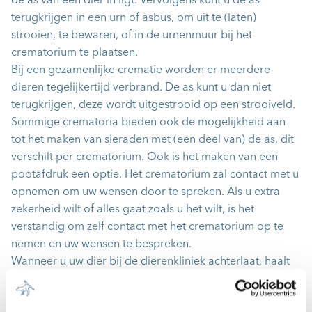
de as van één dier in ligt. Vervolgens kunt u de as
terugkrijgen in een urn of asbus, om uit te (laten)
strooien, te bewaren, of in de urnenmuur bij het
crematorium te plaatsen.
Bij een gezamenlijke crematie worden er meerdere
dieren tegelijkertijd verbrand. De as kunt u dan niet
terugkrijgen, deze wordt uitgestrooid op een strooiveld.
Sommige crematoria bieden ook de mogelijkheid aan
tot het maken van sieraden met (een deel van) de as, dit
verschilt per crematorium. Ook is het maken van een
pootafdruk een optie. Het crematorium zal contact met u
opnemen om uw wensen door te spreken. Als u extra
zekerheid wilt of alles gaat zoals u het wilt, is het
verstandig om zelf contact met het crematorium op te
nemen en uw wensen te bespreken.
Wanneer u uw dier bij de dierenkliniek achterlaat, haalt
het crematorium hem daar op.
Dus wanneer u specifieke wensen heeft, is het verstandig