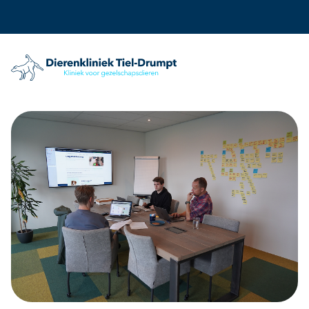
Dierenkliniek Tiel
Ga naar de inhoud