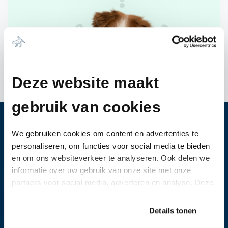
Deze website maakt
gebruik van cookies
Heb je vragen?
We gebruiken cookies om content en advertenties te
personaliseren, om functies voor social media te bieden
Bel ons
0344-612976
en om ons websiteverkeer te analyseren. Ook delen we
informatie over uw gebruik van onze site met onze
Wanneer u vragen heeft of een afspraak wil
partners voor social media, adverteren en analyse. Deze
maken, dan kunt u vrijblijvend contact met ons
partners kunnen deze gegevens combineren met andere
opnemen.
informatie die u aan ze heeft verstrekt of die ze hebben
Details tonen
verzameld op basis van uw gebruik van hun services.