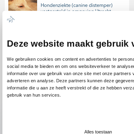
Hondenziekte (canine distemper)
vastgesteld in omgeving Utrecht
en Nijmegen
05-06-2026
Deze website maakt gebruik 
Uitbreiding van ons assortiment
met de producten van VetPlus.
We gebruiken cookies om content en advertenties te persona
social media te bieden en om ons websiteverkeer te analyse
06-01-2026
informatie over uw gebruik van onze site met onze partners 
Een kreupele hond
adverteren en analyse. Deze partners kunnen deze gegeve
informatie die u aan ze heeft verstrekt of die ze hebben ver
gebruik van hun services.
Alles toestaan