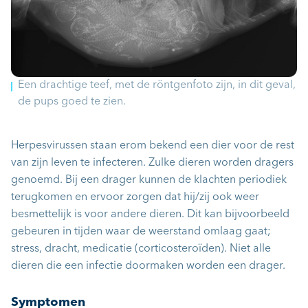
Een drachtige teef, met de röntgenfoto zijn, in dit geval,
de pups goed te zien.
Herpesvirussen staan erom bekend een dier voor de rest
van zijn leven te infecteren. Zulke dieren worden dragers
genoemd. Bij een drager kunnen de klachten periodiek
terugkomen en ervoor zorgen dat hij/zij ook weer
besmettelijk is voor andere dieren. Dit kan bijvoorbeeld
gebeuren in tijden waar de weerstand omlaag gaat;
stress, dracht, medicatie (corticosteroïden). Niet alle
dieren die een infectie doormaken worden een drager.
Symptomen