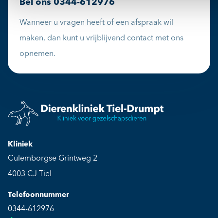
Bel ons
0344-612976
Wanneer u vragen heeft of een afspraak wil
maken, dan kunt u vrijblijvend contact met ons
opnemen.
Kliniek
Culemborgse Grintweg 2
4003 CJ Tiel
Telefoonnummer
0344-612976