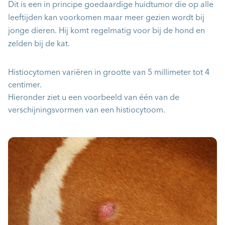
Dit is een in principe goedaardige huidtumor die op alle
leeftijden kan voorkomen maar meer gezien wordt bij
jonge dieren. Hij komt regelmatig voor bij de hond en
zelden bij de kat.
Histiocytomen variëren in grootte van 5 millimeter tot 4
centimer.
Hieronder ziet u een voorbeeld van één van de
verschijningsvormen van een histiocytoom.