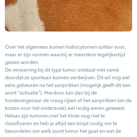
Over het algemeen komen histiocytomen solitair voor,
maar er zijn vormen waarbij er meerdere tegelijkertijd
gezien worden.
De verwarring bij dit type tumor ontstaat met name
doordat ze spontaan kunnen verdwijnen. Dit wil nog wel
eens gebeuren na het aanprikken (mogelijk geeft dit een
soort “activatie”). Hierdoor kan dan bij de
hondeneigenaar de vraag rijzen of het aanprikken (en de
kosten voor het onderzoek) wel nodig waren geweest.
Helaas zijn tumoren met het blote oog niet te
classificeren en heb je altijd een biopt nodig om te
beoordelen om welk soort tumor het gaat en wat de