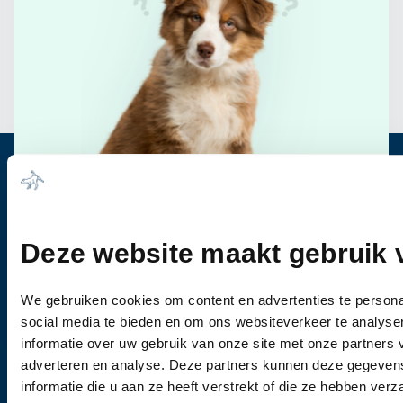
Heb je vragen?
Bel ons
0344-612976
Deze website maakt gebruik 
Wanneer u vragen heeft of een afspraak wil
maken, dan kunt u vrijblijvend contact met ons
We gebruiken cookies om content en advertenties te persona
opnemen.
social media te bieden en om ons websiteverkeer te analyse
informatie over uw gebruik van onze site met onze partners 
adverteren en analyse. Deze partners kunnen deze gegeve
informatie die u aan ze heeft verstrekt of die ze hebben ver