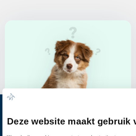
Heb je vragen?
Deze website maakt gebruik 
Bel ons
0344-612976