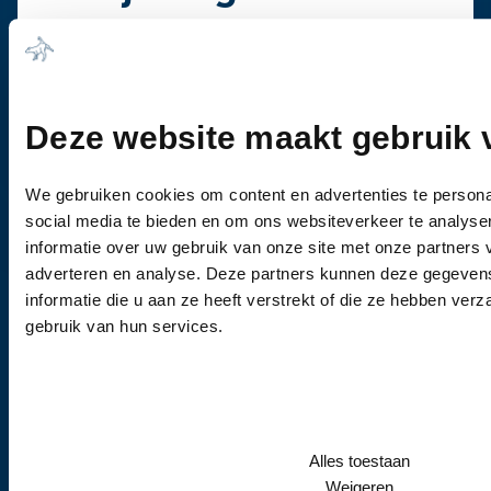
Bel ons
0344-612976
Wanneer u vragen heeft of een afspraak wil
maken, dan kunt u vrijblijvend contact met ons
Deze website maakt gebruik 
opnemen.
We gebruiken cookies om content en advertenties te persona
social media te bieden en om ons websiteverkeer te analyse
informatie over uw gebruik van onze site met onze partners 
adverteren en analyse. Deze partners kunnen deze gegeve
informatie die u aan ze heeft verstrekt of die ze hebben ver
gebruik van hun services.
Kliniek
Culemborgse Grintweg 2
4003 CJ Tiel
Alles toestaan
Telefoonnummer
Weigeren