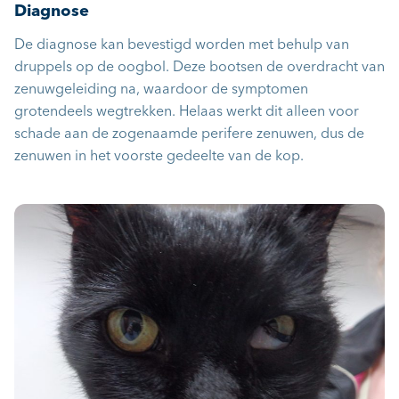
Diagnose
De diagnose kan bevestigd worden met behulp van
druppels op de oogbol. Deze bootsen de overdracht van
zenuwgeleiding na, waardoor de symptomen
grotendeels wegtrekken. Helaas werkt dit alleen voor
schade aan de zogenaamde perifere zenuwen, dus de
zenuwen in het voorste gedeelte van de kop.