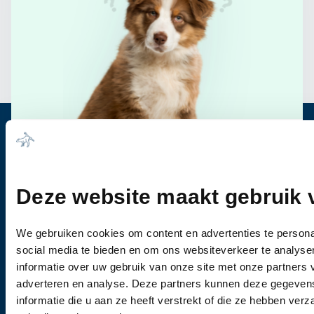
Heb je vragen?
Bel ons
0344-612976
Deze website maakt gebruik 
Wanneer u vragen heeft of een afspraak wil
maken, dan kunt u vrijblijvend contact met ons
We gebruiken cookies om content en advertenties te persona
opnemen.
social media te bieden en om ons websiteverkeer te analyse
informatie over uw gebruik van onze site met onze partners 
adverteren en analyse. Deze partners kunnen deze gegeve
informatie die u aan ze heeft verstrekt of die ze hebben ver