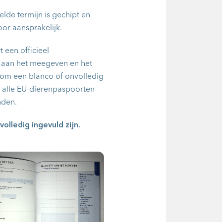
elde termijn is gechipt en
oor aansprakelijk.
 een officieel
en aan het meegeven en het
n om een blanco of onvolledig
r alle EU-dierenpaspoorten
nden.
olledig ingevuld zijn.