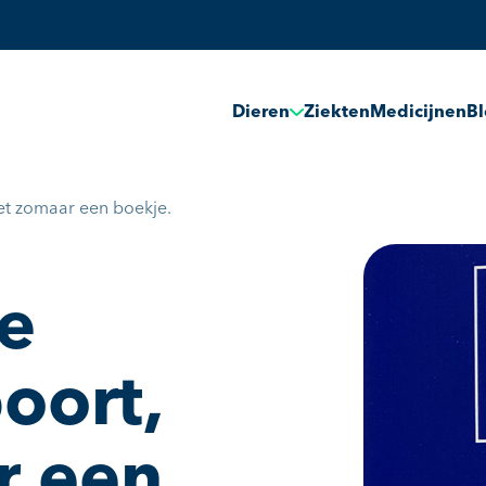
Dieren
Ziekten
Medicijnen
B
iet zomaar een boekje.
le
oort,
r een