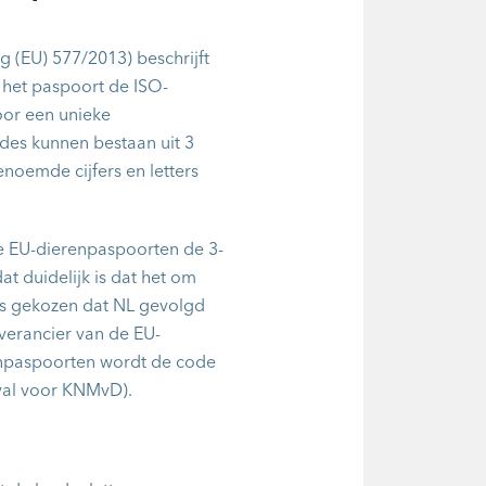
 (EU) 577/2013) beschrijft
n het paspoort de ISO-
oor een unieke
des kunnen bestaan uit 3
genoemde cijfers en letters
e EU-dierenpaspoorten de 3-
at duidelijk is dat het om
ds gekozen dat NL gevolgd
everancier van de EU-
npaspoorten wordt de code
eval voor KNMvD).