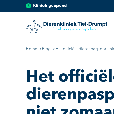
Kliniek geopend
Dierenkliniek Tiel
Ga naar de inhoud
Home
Blog
Het officiële dierenpaspoort, n
Het officië
dierenpasp
niet zomaa