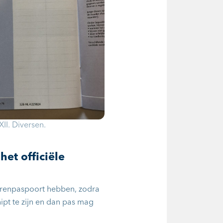
XII. Diversen.
het officiële
erenpaspoort hebben, zodra
chipt te zijn en dan pas mag