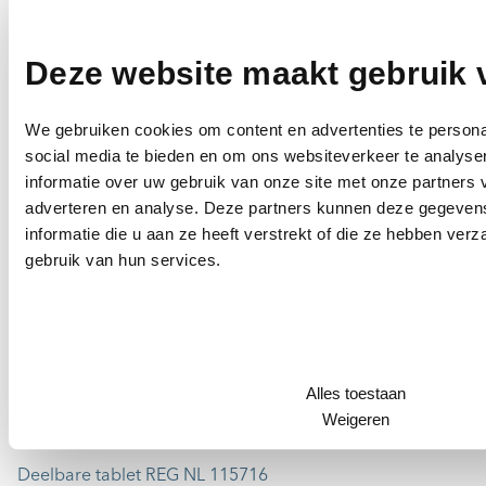
14. De datum waarop de bijsluiter voor het
laatst is herzien
Deze website maakt gebruik 
7 december 2020
We gebruiken cookies om content en advertenties te persona
15. Overige informatie
social media te bieden en om ons websiteverkeer te analyse
Kartonnen doos met 1, 2, 3, 4, 5, 6, 7, 8, 9, 10, 25 of 50
informatie over uw gebruik van onze site met onze partners 
blisterverpakkingen van 10 tabletten Het kan voorkomen
adverteren en analyse. Deze partners kunnen deze gegeve
dat niet alle verpakkingsgrootten in de handel worden
informatie die u aan ze heeft verstrekt of die ze hebben ver
gebracht.
gebruik van hun services.
Alles toestaan
Weigeren
Deelbare tablet REG NL 115716