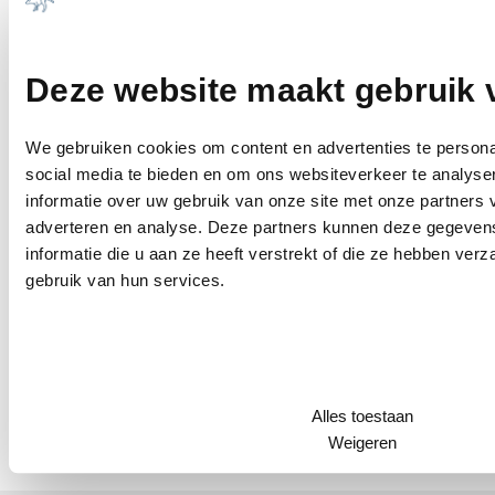
Kartonnen doos met 10 aparte kartonnen doosjes die elk
1 blisterverpakking met 10 tabletten bevatten. Het kan
voorkomen dat niet alle verpakkingsgrootten in de
Deze website maakt gebruik 
handel worden gebracht.
We gebruiken cookies om content en advertenties te persona
social media te bieden en om ons websiteverkeer te analyse
informatie over uw gebruik van onze site met onze partners 
adverteren en analyse. Deze partners kunnen deze gegeve
informatie die u aan ze heeft verstrekt of die ze hebben ver
gebruik van hun services.
Alles toestaan
Deelbare tablet
Weigeren