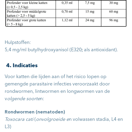
Hulpstoffen:
5,4 mg/ml butylhydroxyanisol (E320
;
als antioxidant).
4. Indicaties
Voor katten die lijden aan of het risico lopen op
gemengde parasitaire infecties veroorzaakt door
rondwormen, lintwormen en longwormen van de
v
olgende soorte
n:
Rondwormen (nematoden)
Toxocara cati
(
onvolgroeide e
n volwassen stadia, L4 en
L3)