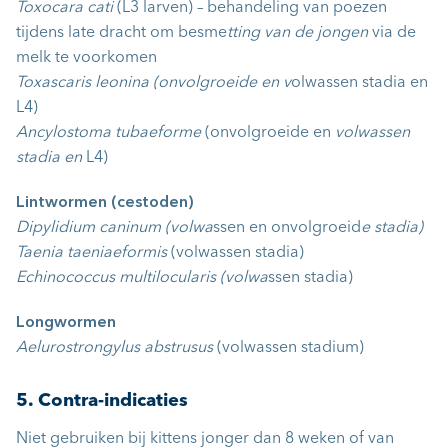
Toxocara cati
(L3 larven) – behandeling van poezen
tijdens late dracht om besme
tting van de jongen
via de
melk te voorkomen
Toxascaris leo
nina (onvolgroeide en v
olwassen stadia en
L4)
Ancylostoma tubaeforme
(onvolgroeide en
volwassen
stadia en
L4)
Lintwormen (cestoden)
Dipy
lidium caninum (volwa
ssen en onvolgroeid
e stadia)
Taenia taeniaeformis
(volwassen stadia)
Echinoc
occus multilocularis (volwa
ssen stadia)
Longwormen
Aelurostrongylus abstrusus
(volwassen stadium)
5. Contra-indicaties
Niet gebruiken bij kittens jonger dan 8 weken of van