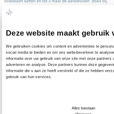
volwassen katten en tot 5 maal de aanbevolen dosis bij
kittens. Deze symptomen werden verondersteld op te
treden tengevolge van likken aan de plaats van
toediening door de kat.
De symptomen waren volledig van voorbijgaande aard.
Deze website maakt gebruik 
Er is geen specifiek antidoot bekend.
Onverenigbaarheden:
We gebruiken cookies om content en advertenties te persona
Geen bekend.
social media te bieden en om ons websiteverkeer te analyse
informatie over uw gebruik van onze site met onze partners 
13. Speciale voorzorgsmaatregelen voor het
adverteren en analyse. Deze partners kunnen deze gegeve
verwijderen van niet-gebruikte
informatie die u aan ze heeft verstrekt of die ze hebben ver
diergeneesmiddelen of eventuele restanten
gebruik van hun services.
hiervan
Profender dient niet in de waterloop terecht te komen,
omdat werd aangetoond dat emodepside schadelijke
effecten heeft op in het water levende organismen.
Alles toestaan
Ongebruikte diergeneesmiddelen of restanten hiervan