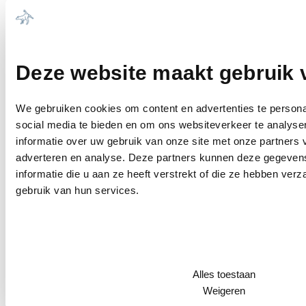
14. De datum waarop de bijsluiter voor het
laatst is herzien
31 oktober 2017
Deze website maakt gebruik 
15. Overige informatie
We gebruiken cookies om content en advertenties te persona
Blisterverpakking van aluminium en PVC/PE/PVDC.
social media te bieden en om ons websiteverkeer te analyse
Kartonnen doos met 1, 2 of 3 blisterverpakkingen met 10
informatie over uw gebruik van onze site met onze partners 
tabletten.
adverteren en analyse. Deze partners kunnen deze gegeve
Kartonnen doos met 10 aparte kartonnen doosjes die elk
informatie die u aan ze heeft verstrekt of die ze hebben ver
1 blisterverpakking met 10 tabletten bevatten.
gebruik van hun services.
Het kan voorkomen dat niet alle verpakkingsgrootten in
de handel worden gebracht.
Deelbare tablet
Alles toestaan
Weigeren