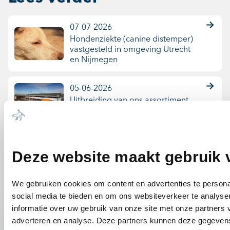
07-07-2026
Hondenziekte (canine distemper)
vastgesteld in omgeving Utrecht
en Nijmegen
05-06-2026
Uitbreiding van ons assortiment
met de producten van VetPlus.
06-01-2026
Deze website maakt gebruik 
Een kreupele hond
We gebruiken cookies om content en advertenties te persona
social media te bieden en om ons websiteverkeer te analyse
informatie over uw gebruik van onze site met onze partners 
adverteren en analyse. Deze partners kunnen deze gegeve