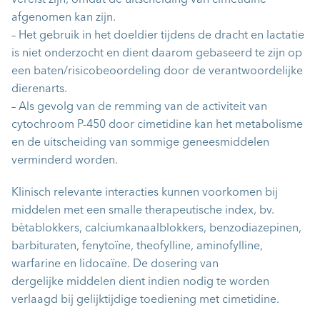
vereist zijn, omdat de uitscheiding van cimetidine
afgenomen kan zijn.
– Het gebruik in het doeldier tijdens de dracht en lactatie
is niet onderzocht en dient daarom gebaseerd te zijn op
een baten/risicobeoordeling door de verantwoordelijke
dierenarts.
– Als gevolg van de remming van de activiteit van
cytochroom P-450 door cimetidine kan het metabolisme
en de uitscheiding van sommige geneesmiddelen
verminderd worden.
Klinisch relevante interacties kunnen voorkomen bij
middelen met een smalle therapeutische index, bv.
bètablokkers, calciumkanaalblokkers, benzodiazepinen,
barbituraten, fenytoïne, theofylline, aminofylline,
warfarine en lidocaïne. De dosering van
dergelijke middelen dient indien nodig te worden
verlaagd bij gelijktijdige toediening met cimetidine.