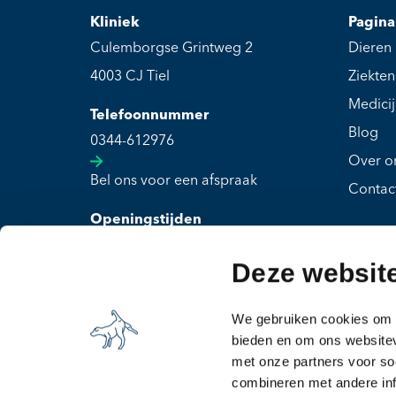
Kliniek
Pagina
Culemborgse Grintweg 2
Dieren
4003 CJ Tiel
Ziekten
Medici
Telefoonnummer
Blog
0344-612976
Over o
Bel ons voor een afspraak
Contac
Openingstijden
Maandag t/m vrijdag: 08:00 - 19:30
Deze websit
Zaterdag t/m zondag: Gesloten
We gebruiken cookies om c
bieden en om ons websitev
met onze partners voor so
combineren met andere inf