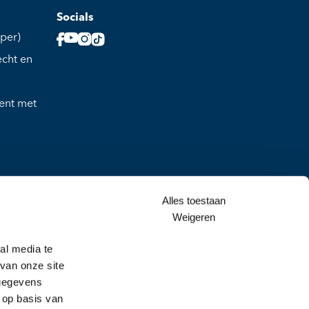
Socials
per)
echt en
ment met
erland
Alles toestaan
Weigeren
al media te
t en
van onze site
 gegevens
 op basis van