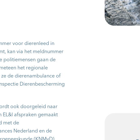
mmer voor dierenleed in
omt, kan via het meldnummer
e politiemensen gaan de
meteen het regionale
n ze de dierenambulance of
 Inspectie Dierenbescherming
rdt ook doorgeleid naar
 en EL&I afspraken gemaakt
ed met de
ances Nederland en de
iergeneeskunde (KNMvD).