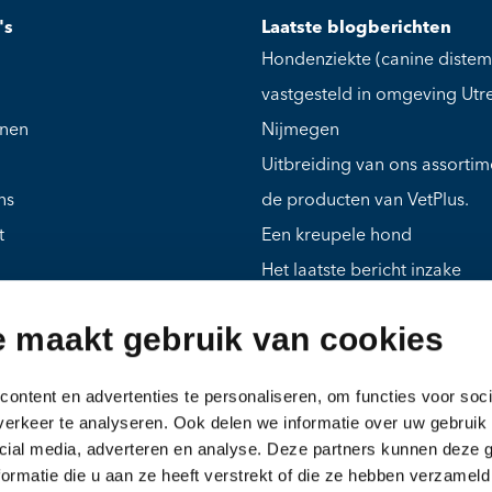
's
Laatste blogberichten
Hondenziekte (canine distem
vastgesteld in omgeving Utr
jnen
Nijmegen
Uitbreiding van ons assorti
ns
de producten van VetPlus.
t
Een kreupele hond
Het laatste bericht inzake
vogelgriep bij kittens in Ned
e maakt gebruik van cookies
Mies, een ouder hondje met
meerdere problemen
ontent en advertenties te personaliseren, om functies voor soci
Gras in de keel of neus bij ka
erkeer te analyseren. Ook delen we informatie over uw gebruik 
hond
cial media, adverteren en analyse. Deze partners kunnen deze
ormatie die u aan ze heeft verstrekt of die ze hebben verzameld