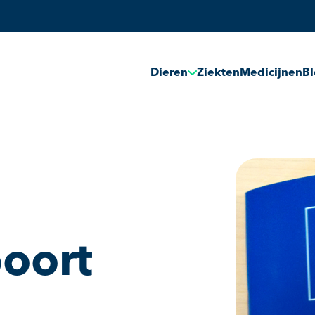
Dieren
Ziekten
Medicijnen
B
oort