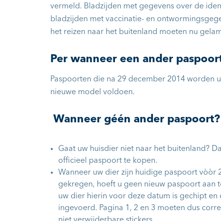
vermeld. Bladzijden met gegevens over de identi
bladzijden met vaccinatie- en ontwormingsgegev
het reizen naar het buitenland moeten nu gela
Per wanneer een ander paspoor
Paspoorten die na 29 december 2014 worden u
nieuwe model voldoen.
Wanneer géén ander paspoort?
Gaat uw huisdier niet naar het buitenland? D
officieel paspoort te kopen.
Wanneer uw dier zijn huidige paspoort vòòr
gekregen, hoeft u geen nieuw paspoort aan te 
uw dier hierin voor deze datum is gechipt en d
ingevoerd. Pagina 1, 2 en 3 moeten dus corre
niet verwijderbare stickers.