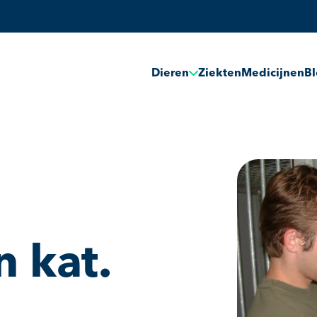
Dieren
Ziekten
Medicijnen
B
 kat.