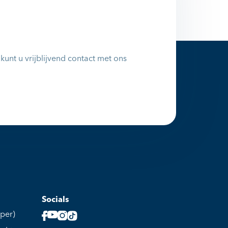
unt u vrijblijvend contact met ons
Socials
per)