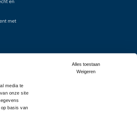
echt en
ment met
erland
Alles toestaan
Weigeren
al media te
t en
van onze site
 gegevens
 op basis van