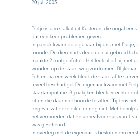
20 juli 2005
Pietje is een stalkat uit Kesteren, die nogal ee
dat een keer problemen geven.
In paniek kwam de eigenaar bij ons met Pietje, di
toonde. De dierenarts deed een uitgebreid lic
maakte 2 röntgenfoto’s. Het leek alsof hij met 
wonden op de staart weg zou komen. Blijkbaar 
Echter: na een week bleek de staart af te ster
teveel beschadigd. De eigenaar kwam met Pietj
staartamputatie. Bij nakijken bleek er echter oo
zitten die daar niet hoorde te zitten. Tijdens het
ongeval zat deze dikte er nog niet. Met behulp
het vermoeden dat de urineafvoerbuis van 1 va
was gescheurd.
In overleg met de eigenaar is besloten om eerst