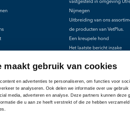
vastgesteld in omgeving Utr
jnen
Nijmegen
Uitbreiding van ons assorti
ns
de producten van VetPlus.
t
Een kreupele hond
Het laatste bericht inzake
vogelgriep bij kittens in Ned
e maakt gebruik van cookies
Mies, een ouder hondje met
meerdere problemen
ontent en advertenties te personaliseren, om functies voor soci
Gras in de keel of neus bij ka
erkeer te analyseren. Ook delen we informatie over uw gebruik 
hond
cial media, adverteren en analyse. Deze partners kunnen deze
ormatie die u aan ze heeft verstrekt of die ze hebben verzameld
es.
 voorwaarden
Disclaimer