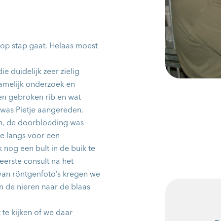
ns op stap gaat. Helaas moest
e duidelijk zeer zielig
hamelijk onderzoek en
een gebroken rib en wat
was Pietje aangereden.
ven, de doorbloeding was
e langs voor een
k nog een bult in de buik te
 eerste consult na het
 van röntgenfoto’s kregen we
n de nieren naar de blaas
 te kijken of we daar