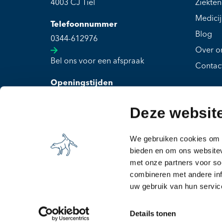
4003 CJ Tiel
Ziekten
Medici
Telefoonnummer
Blog
0344-612976
Over o
Bel ons voor een afspraak
Contac
Openingstijden
Maandag t/m vrijdag: 08:00 - 19:30
Deze websit
Zaterdag t/m zondag: Gesloten
We gebruiken cookies om c
bieden en om ons websitev
met onze partners voor so
combineren met andere inf
uw gebruik van hun servic
Details tonen
© 2026 Dierenkliniek Tiel-Drumpt
Algemene