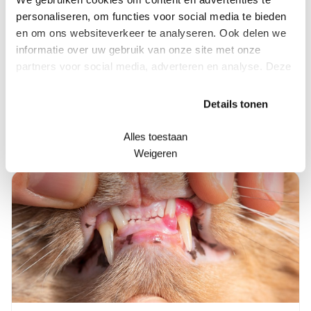
personaliseren, om functies voor social media te bieden
en om ons websiteverkeer te analyseren. Ook delen we
informatie over uw gebruik van onze site met onze
partners voor social media, adverteren en analyse. Deze
partners kunnen deze gegevens combineren met andere
Gebitsproblemen
informatie die u aan ze heeft verstrekt of die ze hebben
Details tonen
verzameld op basis van uw gebruik van hun services.
Lees meer
Alles toestaan
Weigeren