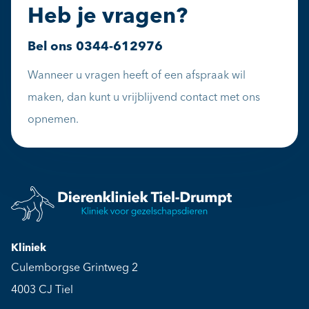
Heb je vragen?
Bel ons
0344-612976
Wanneer u vragen heeft of een afspraak wil
maken, dan kunt u vrijblijvend contact met ons
opnemen.
Kliniek
Culemborgse Grintweg 2
4003 CJ Tiel