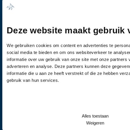
4003 CJ Tiel
Telefoonnummer
Deze website maakt gebruik 
0344-612976
Bel ons voor een afspraak
We gebruiken cookies om content en advertenties te persona
social media te bieden en om ons websiteverkeer te analyse
Openingstijden
informatie over uw gebruik van onze site met onze partners 
Maandag t/m vrijdag: 08:00 - 19:30
adverteren en analyse. Deze partners kunnen deze gegeve
Zaterdag t/m zondag: Gesloten
informatie die u aan ze heeft verstrekt of die ze hebben ver
gebruik van hun services.
Pagina's
Dieren
Ziekten
Medicijnen
Alles toestaan
Blog
Weigeren