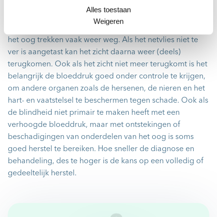
Als de blindheid wordt veroorzaakt door hoge
Alles toestaan
bloeddruk, komt het zicht helaas niet altijd terug als de
Weigeren
bloeddruk naar beneden wordt gebracht. Bloedingen in
het oog trekken vaak weer weg. Als het netvlies niet te
ver is aangetast kan het zicht daarna weer (deels)
terugkomen. Ook als het zicht niet meer terugkomt is het
belangrijk de bloeddruk goed onder controle te krijgen,
om andere organen zoals de hersenen, de nieren en het
hart- en vaatstelsel te beschermen tegen schade. Ook als
de blindheid niet primair te maken heeft met een
verhoogde bloeddruk, maar met ontstekingen of
beschadigingen van onderdelen van het oog is soms
goed herstel te bereiken. Hoe sneller de diagnose en
behandeling, des te hoger is de kans op een volledig of
gedeeltelijk herstel.