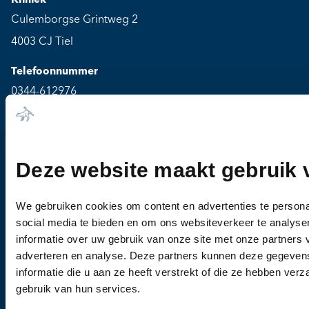
Kliniek
Culemborgse Grintweg 2
4003 CJ Tiel
Telefoonnummer
0344-612976
Bel ons voor een afspraak
Openingstijden
Deze website maakt gebruik 
Maandag t/m vrijdag: 08:00 - 19:30
Zaterdag t/m zondag: Gesloten
We gebruiken cookies om content en advertenties te persona
social media te bieden en om ons websiteverkeer te analyse
Pagina's
informatie over uw gebruik van onze site met onze partners 
Dieren
adverteren en analyse. Deze partners kunnen deze gegeve
Ziekten
informatie die u aan ze heeft verstrekt of die ze hebben ver
Medicijnen
gebruik van hun services.
Blog