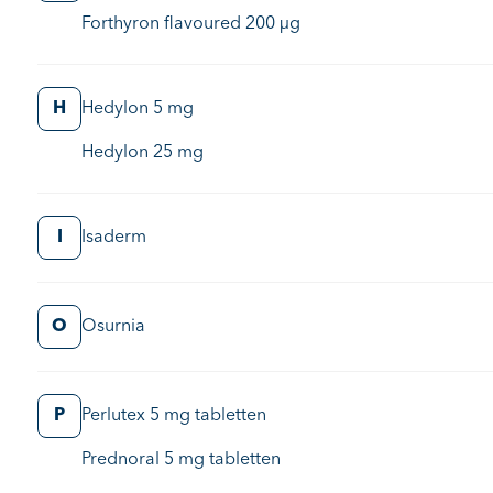
Forthyron flavoured 200 μg
H
Hedylon 5 mg
Hedylon 25 mg
I
Isaderm
O
Osurnia
P
Perlutex 5 mg tabletten
Prednoral 5 mg tabletten