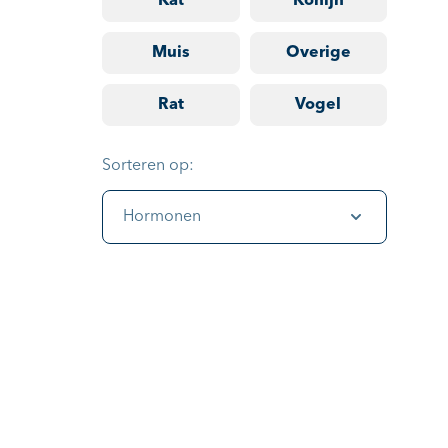
Kat
Konijn
Muis
Overige
Rat
Vogel
Sorteren op:
Hormonen