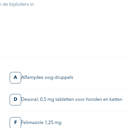
n de bijsluiters in
A
Alfamydex oog-druppels
D
Dexoral, 0,5 mg tabletten voor honden en katten
F
Felimazole 1,25 mg