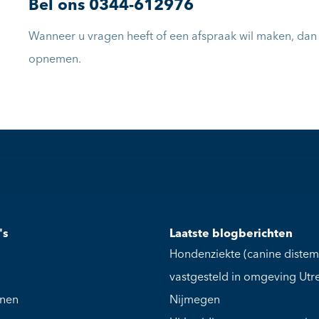
Bel ons
0344-612976
Wanneer u vragen heeft of een afspraak wil maken, dan k
opnemen.
's
Laatste blogberichten
Hondenziekte (canine distem
vastgesteld in omgeving Utr
jnen
Nijmegen