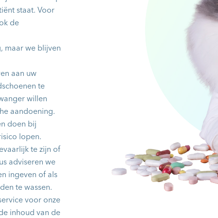
ënt staat. Voor
ook de
g, maar we blijven
ven aan uw
ndschoenen te
wanger willen
che aandoening.
en doen bij
isico lopen.
arlijk te zijn of
us adviseren we
en ingeven of als
nden te wassen.
service voor onze
 de inhoud van de