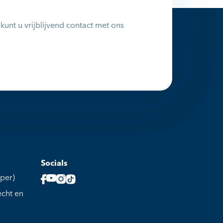
unt u vrijblijvend contact met ons
Socials
per)
echt en