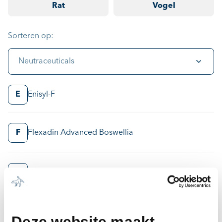
Rat
Vogel
Sorteren op:
Neutraceuticals
E
Enisyl-F
F
Flexadin Advanced Boswellia
I
Iso-Gel
L
LYPEX®
Deze website maakt