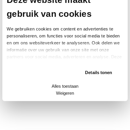
gebruik van cookies
S
SYNOQUIN®
We gebruiken cookies om content en advertenties te
personaliseren, om functies voor social media te bieden
T
Tumil-K
en om ons websiteverkeer te analyseren. Ook delen we
informatie over uw gebruik van onze site met onze
partners voor social media, adverteren en analyse. Deze
partners kunnen deze gegevens combineren met andere
Z
Zymosan
informatie die u aan ze heeft verstrekt of die ze hebben
Details tonen
verzameld op basis van uw gebruik van hun services.
Alles toestaan
Weigeren