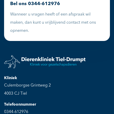
Bel ons
0344-612976
Wanneer u vragen heeft of een afspraak wil
maken, dan kunt u vrijblijvend contact met ons
opnemen.
Kliniek
Culemborgse Grintweg 2
4003 CJ Tiel
Telefoonnummer
0344-612976