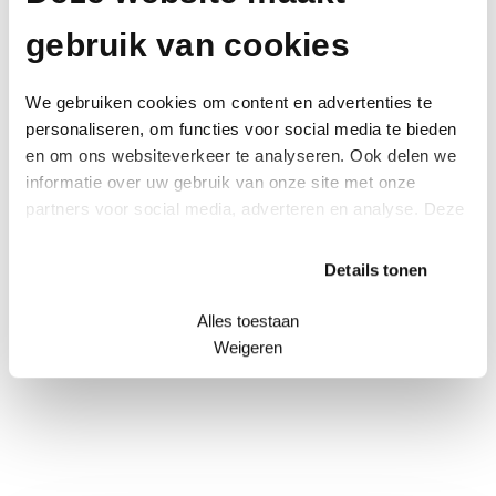
gebruik van cookies
S
Semintra 4 mg/ml
We gebruiken cookies om content en advertenties te
personaliseren, om functies voor social media te bieden
T
Tensurin 60 mg
en om ons websiteverkeer te analyseren. Ook delen we
informatie over uw gebruik van onze site met onze
partners voor social media, adverteren en analyse. Deze
partners kunnen deze gegevens combineren met andere
Y
Ypozane
informatie die u aan ze heeft verstrekt of die ze hebben
Details tonen
verzameld op basis van uw gebruik van hun services.
Alles toestaan
Weigeren