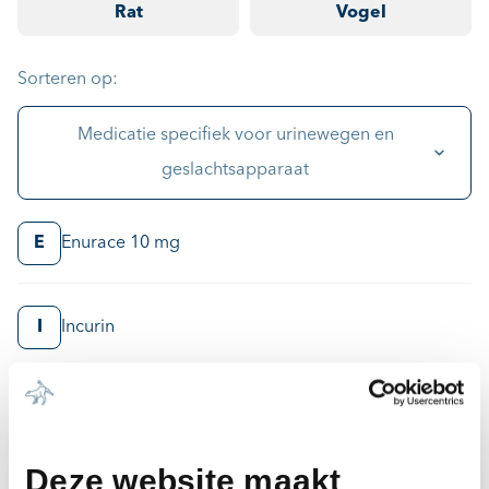
Rat
Vogel
Sorteren op:
Medicatie specifiek voor urinewegen en
geslachtsapparaat
E
Enurace 10 mg
I
Incurin
P
Perlutex 5 mg tabletten
Propalin
Deze website maakt