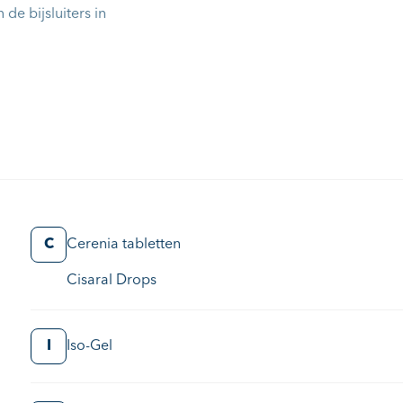
n de bijsluiters in
C
Cerenia tabletten
Cisaral Drops
I
Iso-Gel