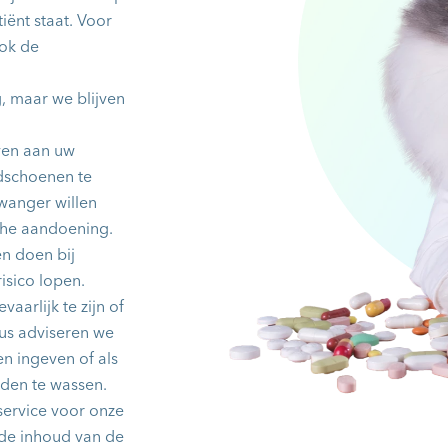
ënt staat. Voor
ook de
g, maar we blijven
ven aan uw
ndschoenen te
wanger willen
che aandoening.
en doen bij
isico lopen.
arlijk te zijn of
us adviseren we
en ingeven of als
nden te wassen.
service voor onze
 de inhoud van de