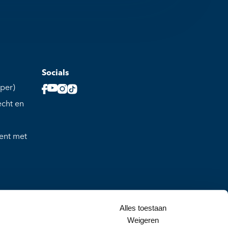
Socials
per)
echt en
ment met
erland
Alles toestaan
Weigeren