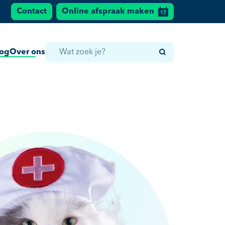
Contact
Online afspraak maken
log
Over ons