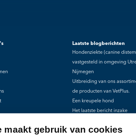
's
Laatste blogberichten
Hondenziekte (canine distem
vastgesteld in omgeving Utr
jnen
Nijmegen
Uitbreiding van ons assorti
ns
de producten van VetPlus.
t
Een kreupele hond
Het laatste bericht inzake
vogelgriep bij kittens in Ned
e maakt gebruik van cookies
Mies, een ouder hondje met