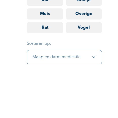
Kat
Konijn
Muis
Overige
Rat
Vogel
Sorteren op:
Maag en darm medicatie