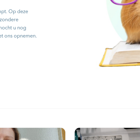
mpt. Op deze
jzondere
 mocht u nog
met ons opnemen.