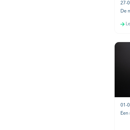
27-0
De n
L
01-0
Een 