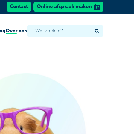
Contact
Online afspraak maken
log
Over ons