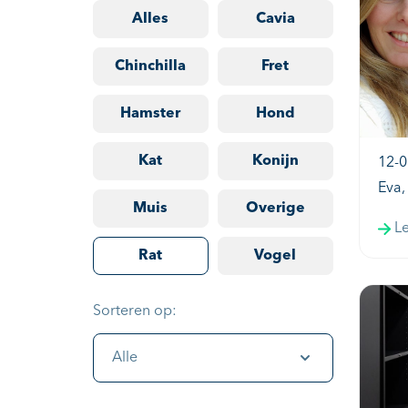
Alles
Cavia
Chinchilla
Fret
Hamster
Hond
Kat
Konijn
12-0
Eva,
Muis
Overige
L
Rat
Vogel
Sorteren op:
Alle