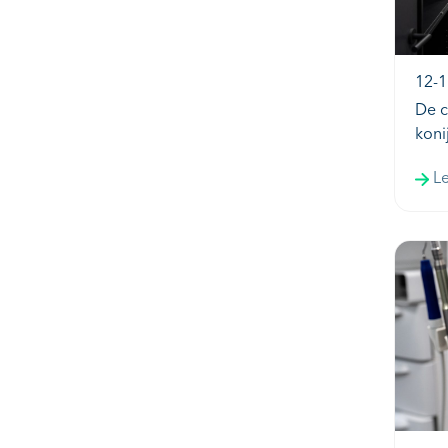
12-1
De c
kon
L