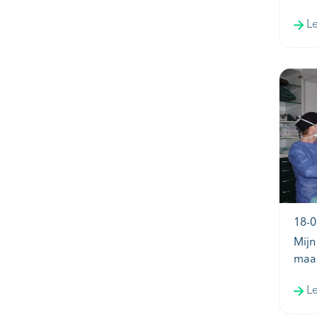
L
18-0
Mijn
maar
L