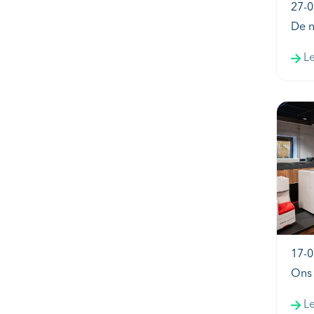
27-0
De n
L
17-0
Ons 
L