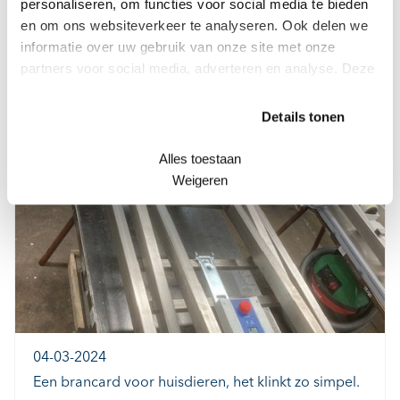
personaliseren, om functies voor social media te bieden
en om ons websiteverkeer te analyseren. Ook delen we
07-03-2024
informatie over uw gebruik van onze site met onze
partners voor social media, adverteren en analyse. Deze
Karlijn, dierenarts in Tiel
partners kunnen deze gegevens combineren met andere
Lees meer
informatie die u aan ze heeft verstrekt of die ze hebben
Details tonen
verzameld op basis van uw gebruik van hun services.
Alles toestaan
Weigeren
04-03-2024
Een brancard voor huisdieren, het klinkt zo simpel.